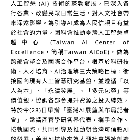
人工智慧
(AI)
技術的蓬勃發展，已深入各
行各業、改變民眾日常生活，對人文社會帶
來深遠影響。為引導
AI
成為人民信賴且有益
於社會的力量，國科會推動臺灣人工智慧卓
越中心
(Taiwan AI Center of
Excellence
，簡稱
Taiwan AICoE)
，做為
跨部會整合及國際合作平台，根基於科研技
術、人才培育、
AI
治理等三大策略目標，銜
接國內現有人工智慧研究基盤，並遵循「以
人為本」、「永續發展」、「多元包容」等
價值觀，協調各部會提升資源之投入綜效，
特於今
(28)
日舉辦「臺灣
AI
展望與布局記者
會」，邀請產官學研各界代表，攜手合作、
接軌國際，共同引導及推動朝台灣可信賴
AI
的發展，善用
AI
技術來為人類社會福祉創造