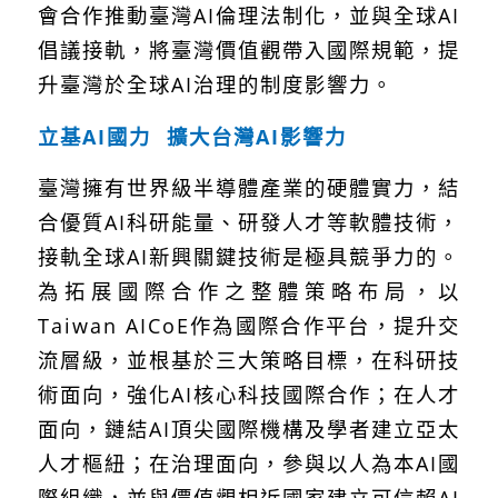
會合作推動臺灣
AI
倫理法制化，並與全球
AI
倡議接軌，將臺灣價值觀帶入國際規範，提
升臺灣於全球
AI
治理的制度影響力。
立基
AI
國力
擴大台灣
AI
影響力
臺灣擁有世界級半導體產業的硬體實力，結
合優質
AI
科研能量、研發人才等軟體技術，
接軌全球
AI
新興關鍵技術是極具競爭力的。
為拓展國際合作之整體策略布局，以
Taiwan AICoE
作為國際合作平台，提升交
流層級，並根基於三大策略目標，在科研技
術面向，強化
AI
核心科技國際合作；在人才
面向，鏈結
AI
頂尖國際機構及學者建立亞太
人才樞紐；在治理面向，參與以人為本
AI
國
際組織，並與價值觀相近國家建立可信賴
AI