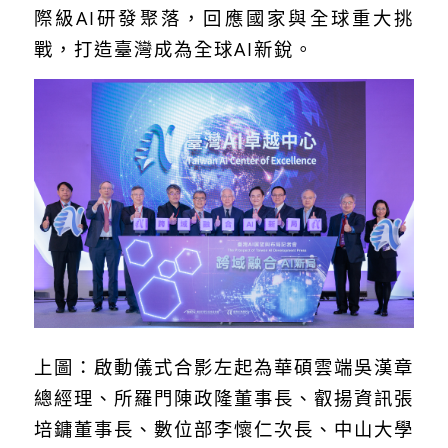
際級
AI
研發聚落，回應國家與全球重大挑
戰，打造臺灣成為全球
AI
新銳。
上圖：啟動儀式合影左起為華碩雲端吳漢章
總經理、所羅門陳政隆董事長、叡揚資訊張
培鏞董事長、數位部李懷仁次長、中山大學