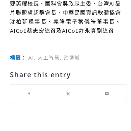
鄭英耀校長、國科會吳政忠主委、台灣AI晶
片聯盟盧超群會長、中華民國資訊軟體協會
沈柏延理事長、義隆電子葉儀皓董事長、
AICoE蔡志宏總召及AICoE許永真副總召
標籤：
AI
,
人工智慧
,
跨領域
Share this entry