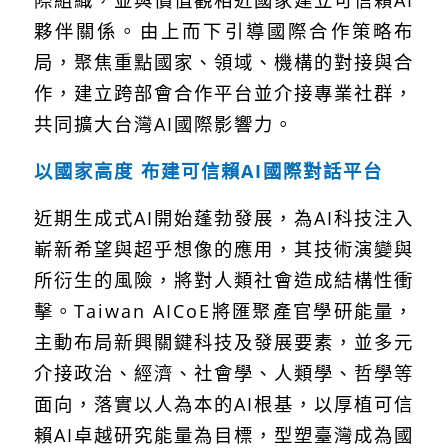
夥伴關係。由上而下引導國際合作策略布
局，聚焦重點國家、領域、機構的對接與合
作，建立跨部會合作平台並介接專業社群，
共同擴大台灣
AI
國際影響力。
以國家高度
布建可信賴
AI
國際對話平台
近期生成式
AI
開始蓬勃發展，為
AI
科技注入
嶄新希望與超乎想像的應用，其技術演變與
所衍生的風險，將對人類社會造成結構性衝
擊。
Taiwan AICoE
將匯聚產官學研能量，
主動布局新興關鍵科技及發展要素，並多元
介接政治、經濟、社會學、人類學、哲學等
面向，落實以人為本的
AI
根基，以厚植可信
賴
AI
卓越研究能量為目標，型塑臺灣成為國