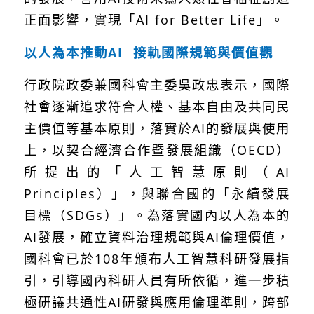
正面影響，實現「
AI for Better Life
」。
以人為本推動
AI
接軌國際規範與價值觀
行政院政委兼國科會主委吳政忠表示，國際
社會逐漸追求符合人權、基本自由及共同民
主價值等基本原則，落實於
AI
的發展與使用
上，以契合經濟合作暨發展組織（
OECD
）
所提出的「人工智慧原則（
AI
Principles
）」，與聯合國的「永續發展
目標（
SDGs
）」。為落實國內以人為本的
AI
發展，確立資料治理規範與
AI
倫理價值，
國科會已於
108
年頒布人工智慧科研發展指
引，引導國內科研人員有所依循，進一步積
極研議共通性
AI
研發與應用倫理準則，跨部