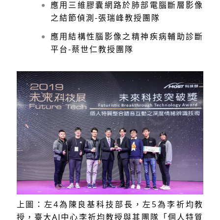
應用三維膠囊網路於肺部電腦斷層影像
之結節偵測-張瑞峰教授團隊
應用結構性腦影像之精神疾病輔助診斷
平台-蔡世仁教授團隊
上圖：左4為陳良基科技部長，左5為李祈均教
授，臺大AI中心李祈均教授與其團隊「個人特質