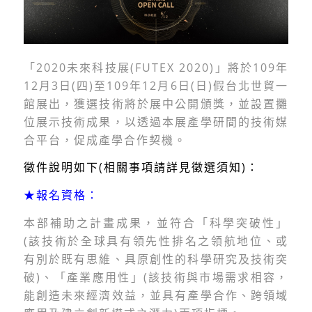
「2020未來科技展(FUTEX 2020)」將於109年
12月3日(四)至109年12月6日(日)假台北世貿一
館展出，獲選技術將於展中公開頒獎，並設置攤
位展示技術成果，以透過本展產學研間的技術媒
合平台，促成產學合作契機。
徵件說明如下(相關事項請詳見徵選須知)：
★報名資格：
本部補助之計畫成果，並符合「科學突破性」
(該技術於全球具有領先性排名之領航地位、或
有別於既有思維、具原創性的科學研究及技術突
破)、「產業應用性」(該技術與市場需求相容，
能創造未來經濟效益，並具有產學合作、跨領域