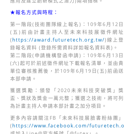
應用及建立創新模式之潛力)兩項指標。
★報名方式與時程：
第一階段(技術團隊線上報名)：109年6月12日
(五)前由計畫主持人至未來科技展徵件網址
(
https://award.futuretech.org.tw/
)線上登
錄報名資料 (登錄所需資料詳如報名資料表)。
第二階段(申請機構發函申請)：109年6月13日
(六)起可於前述徵件網址下載報名清單，並由貴
單位審核推薦後，於109年6月19日(五)前函送
本部申請。
獲選獎勵：頒發「2020未來科技突破獎」獎
盃、獎狀及獎金一萬元整；獲選之技術，將可列
為計畫主持人申請本部計畫之加分項目。
更多內容請關注FB「未來科技展臉書粉絲團」
(
https://www.facebook.com/futuretech.org.
或加入Line@官方帳號「@futex」。