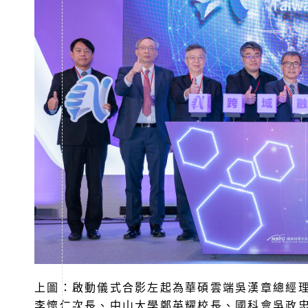
上圖：啟動儀式合影左起為華碩雲端吳漢章總經
李懷仁次長、中山大學鄭英耀校長、國科會吳政忠