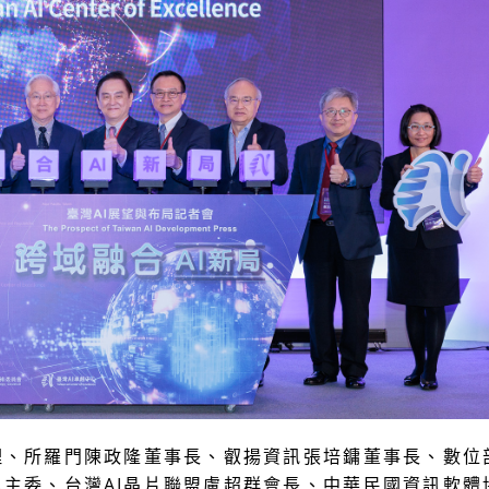
理、所羅門陳政隆董事長、叡揚資訊張培鏞董事長、數位
主委、台灣AI晶片聯盟盧超群會長、中華民國資訊軟體