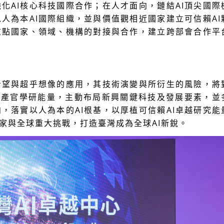
強化
AI
核心科技國際合作；在人才面向，鏈結
AI
頂尖國際
以人為本
AI
國際組織，並與價值觀相近國家建立可信賴
AI
重點國家、領域、機構的對接與合作，建立跨部會合作平
希望與超乎想像的應用，其技術演變與所衍生的風險，將
聚產官學研能量，主動布局新興關鍵科技及發展要素，並
向，落實以人為本的
AI
根基，以厚植可信賴
AI
卓越研究能
家與全球重大挑戰，打造臺灣成為全球
AI
新銳。