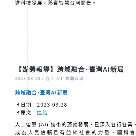
進科技發展，落實智慧台灣願景。
【媒體報導】跨域融合･臺灣AI新局
/
2023-03-28
在：
All
,
媒體報導
跨域融合･臺灣
AI
新局
📌日期：2023.03.28
📌原文：
連結
人工智慧
(AI)
技術的蓬勃發展，已深入各行各業
成為人民信賴且有益於社會的力量，國科