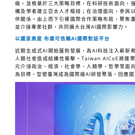
級，並根基於三大策略目標，在科研技術面向，
構及學者建立亞太人才樞紐；在治理面向，參與
伴關係。由上而下引導國際合作策略布局，聚焦
並介接專業社群，共同擴大台灣
AI
國際影響力。
以國家高度
布建可信賴
AI
國際對話平台
近期生成式
AI
開始蓬勃發展，為
AI
科技注入嶄新
人類社會造成結構性衝擊。
Taiwan AICoE
將匯
元介接政治、經濟、社會學、人類學、哲學等面
為目標，型塑臺灣成為國際級
AI
研發聚落，回應國