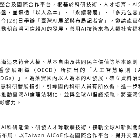
整合及國際合作平台，根基於科研技術、人才培育、
AI
基盤，並遵循「以人為本」、「永續發展」、「多元包容
於今
(28)
日舉辦「臺灣
AI
展望與布局記者會」，邀請產官
推動朝台灣可信賴
AI
的發展，善用
AI
技術來為人類社會福
逐漸追求符合人權、基本自由及共同民主價值等基本原則
暨發展組織（
OECD
）所提出的「人工智慧原則（
SDGs
）」。為落實國內以人為本的
AI
發展，確立資料治
智慧科研發展指引，引導國內科研人員有所依循，進一步
作推動臺灣
AI
倫理法制化，並與全球
AI
倡議接軌，將臺灣
影響力。
質
AI
科研能量、研發人才等軟體技術，接軌全球
AI
新興關
略布局，以
Taiwan AICoE
作為國際合作平台，提升交流