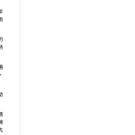
年
術
的
熱
遍
，
助
務
灣
先