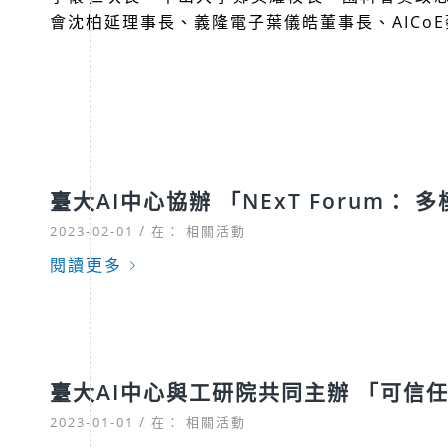
會沈柏延理事長、義隆電子葉儀皓董事長、AICoE
臺大AI中心協辦 「NExT Forum：
/
2023-02-01
在：
相關活動
閱讀更多
臺大AI中心與工研院共同主辦 「可信任 AI 國
/
2023-01-01
在：
相關活動