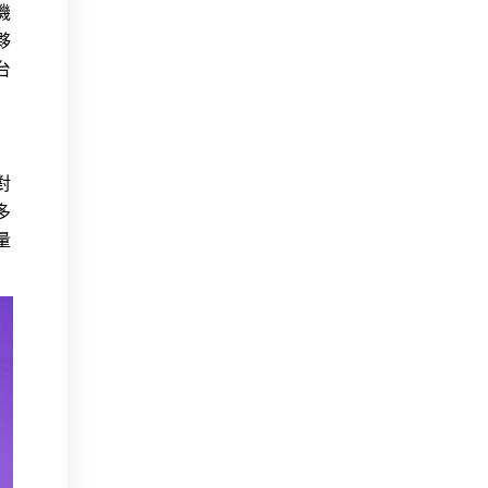
機
夥
台
對
多
量