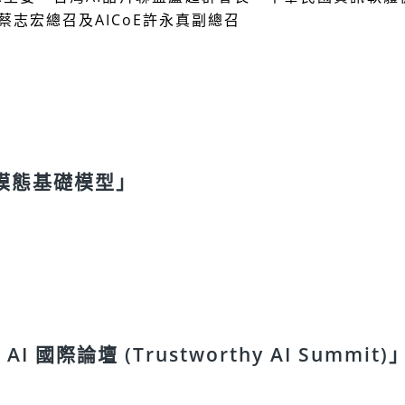
蔡志宏總召及AICoE許永真副總召
 多模態基礎模型」
際論壇 (Trustworthy AI Summit)