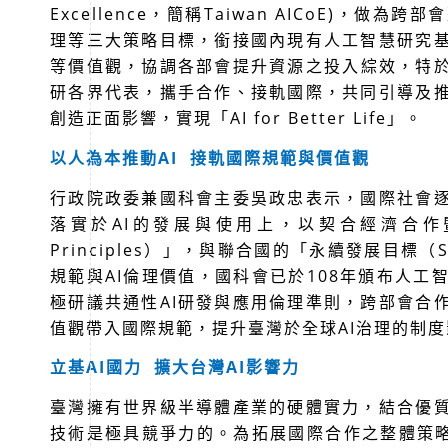
Excellence
，簡稱
Taiwan AICoE)
，做為跨部會
理等三大策略目標，銜接國內現有人工智慧研究
等價值觀，協調各部會提升資源之投入綜效，特
研各界代表，攜手合作、接軌國際，共同引導及
創造正面影響，實現「
AI for Better Life
」。
以人為本推動
AI
接軌國際規範與價值觀
行政院政委兼國科會主委吳政忠表示，國際社會
落實於
AI
的發展與使用上，以契合經濟合作
Principles
）」，與聯合國的「永續發展目標（
規範與
AI
倫理價值，國科會已於
108
年頒布人工
極研議共通性
AI
研發與應用倫理準則，跨部會合
值觀帶入國際規範，提升臺灣於全球
AI
治理的制度
立基
AI
國力
擴大台灣
AI
影響力
臺灣擁有世界級半導體產業的硬體實力，結合優
技術是極具競爭力的。為拓展國際合作之整體策