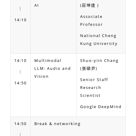
AI
(莊坤達 )
｜
Associate
14:10
Professor
National Cheng
Kung University
14:10
Multimodal
Shuo-yiin Chang
LLM: Audio and
(張碩尹)
｜
Vision
Senior Staff
14:50
Research
Scientist
Google DeepMind
14:50
Break & networking
｜