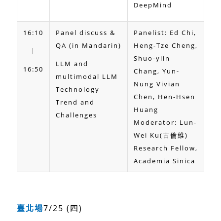
DeepMind
16:10
Panel discuss &
Panelist: Ed Chi,
QA (in Mandarin)
Heng-Tze Cheng,
｜
Shuo-yiin
LLM and
16:50
Chang, Yun-
multimodal LLM
Nung Vivian
Technology
Chen, Hen-Hsen
Trend and
Huang
Challenges
Moderator: Lun-
Wei Ku(古倫維)
Research Fellow,
Academia Sinica
臺北場
7/25 (四)