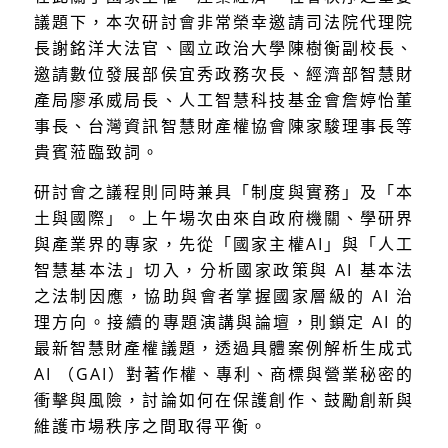
議題下，本次研討會非常榮幸邀請司法院代理院
長謝銘洋大法官、國立政治大學陳樹衡副校長、
邀請數位發展部侯宜秀政務次長、經濟部智慧財
產局廖承威局長、人工智慧科技基金會詹婷怡董
事長、台灣資訊智慧財產權協會陳家駿理事長等
貴賓蒞臨致詞。
研討會之議程則同時兼具「制度與實務」及「本
土與國際」。上午場次由來自政府機關、學研界
與產業界的專家，先從「國家主權AI」與「人工
智慧基本法」切入，分析國家政策與 AI 基本法
之法制因應，協助與會者掌握國家層級的 AI 治
理方向。接續的專題演講與論壇，則鎖定 AI 的
最新智慧財產權議題，透過具體案例解析生成式
AI （GAI）對著作權、專利、商標與營業秘密的
衝擊與風險，討論如何在保護創作、鼓勵創新與
維護市場秩序之間取得平衡。