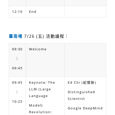
12:10
End
臺南場
7/26 (五) 活動議程：
09:30
Welcome
｜
09:45
09:45
Keynote: The
Ed Chi (紀懷新)
LLM (Large
｜
Distinguished
Language
Scientist
10:25
Model)
Google DeepMind
Revolution: