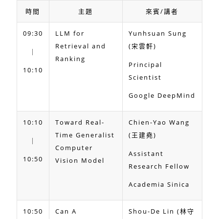
時間
主題
來賓/講者
09:30
LLM for
Yunhsuan Sung
Retrieval and
(宋雲軒)
｜
Ranking
Principal
10:10
Scientist
Google DeepMind
10:10
Toward Real-
Chien-Yao Wang
Time Generalist
(王建堯)
｜
Computer
Assistant
10:50
Vision Model
Research Fellow
Academia Sinica
10:50
Can A
Shou-De Lin (林守