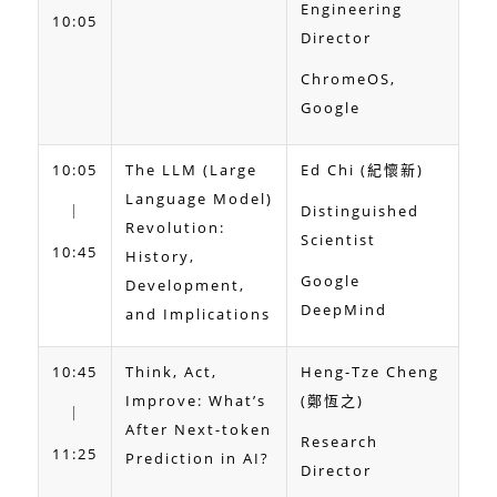
Engineering
10:05
Director
ChromeOS,
Google
10:05
The LLM (Large
Ed Chi (紀懷新)
Language Model)
｜
Distinguished
Revolution:
Scientist
10:45
History,
Google
Development,
DeepMind
and Implications
10:45
Think, Act,
Heng-Tze Cheng
Improve: What’s
(鄭恆之)
｜
After Next-token
Research
11:25
Prediction in AI?
Director