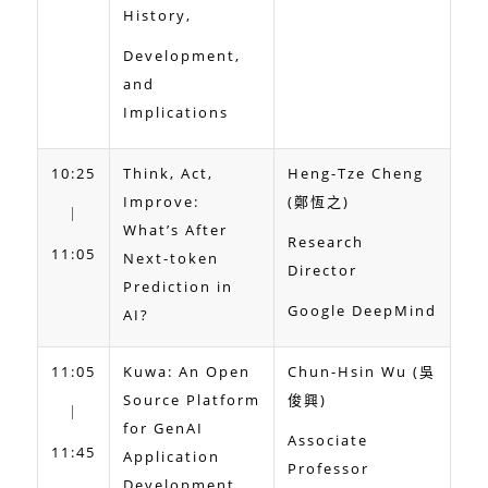
History,
Development,
and
Implications
10:25
Think, Act,
Heng-Tze Cheng
Improve:
(鄭恆之)
｜
What’s After
Research
11:05
Next-token
Director
Prediction in
Google DeepMind
AI?
11:05
Kuwa: An Open
Chun-Hsin Wu (吳
Source Platform
俊興)
｜
for GenAI
Associate
11:45
Application
Professor
Development