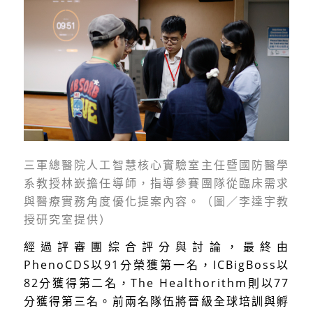
三軍總醫院人工智慧核心實驗室主任暨國防醫學
系教授林嶔擔任導師，指導參賽團隊從臨床需求
與醫療實務角度優化提案內容。（圖／李達宇教
授研究室提供）
經過評審團綜合評分與討論，最終由
PhenoCDS以91分榮獲第一名，ICBigBoss以
82分獲得第二名，The Healthorithm則以77
分獲得第三名。前兩名隊伍將晉級全球培訓與孵