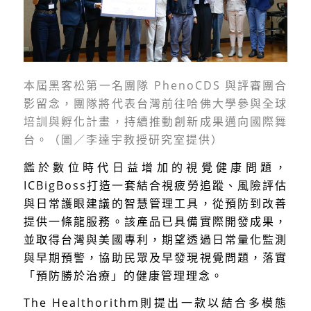
本屆黑客松第一名團隊 PhenoCDS 與評審團合
影留念，團隊將代表台灣前往哈佛大學參與全球
培訓與孵化計畫，持續推動創新成果邁向國際舞
台。（圖／李達宇教授研究室提供）
鑑於數位時代日益增加的視覺健康問題，
ICBigBoss打造一套結合視疲勞追蹤、風險評估
與日常護眼建議的智慧管理工具，從預防到改善
提供一條龍服務。該產品已具備實際開發成果，
並取得台灣與美國專利，期望透過日常量化監測
與早期預警，協助民眾及早發現視覺問題，落實
「預防勝於治療」的健康管理理念。
The Healthorithm則提出一款以結合多模態