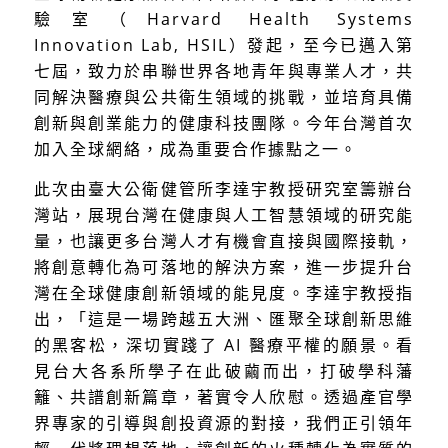
驗室（Harvard Health Systems
Innovation Lab, HSIL）發起，至今已邁入第
七屆，致力於串聯世界各地青年與專業人才，共
同解決醫療與公共衛生領域的挑戰，並培育具備
創新與創業能力的健康科技團隊。今年台灣首次
加入全球網絡，成為重要合作據點之一。
此次由臺大公衛健管所李達宇教授研究室籌辦台
灣站，展現台灣在健康與人工智慧領域的研究能
量，也讓更多台灣人才有機會直接與國際接軌，
將創意轉化為可落地的解決方案，進一步提升台
灣在全球健康創新領域的能見度。李達宇教授指
出，「這是一場跨越五大洲、匯聚全球創新思維
的黑客松，深切實踐了 AI 醫療平權的願景。看
見台大各系所學子在此破繭而出，打破學科藩
籬、共譜創新篇章，著實令人欣慰。透過產官學
界專家的引導與創投資源的對接，我們正引領年