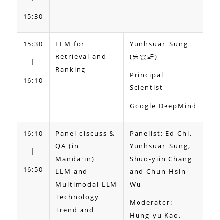
15:30
15:30
LLM for
Yunhsuan Sung
Retrieval and
(宋雲軒)
｜
Ranking
Principal
16:10
Scientist
Google DeepMind
16:10
Panel discuss &
Panelist: Ed Chi,
QA (in
Yunhsuan Sung,
｜
Mandarin)
Shuo-yiin Chang
16:50
LLM and
and Chun-Hsin
Multimodal LLM
Wu
Technology
Moderator:
Trend and
Hung-yu Kao,