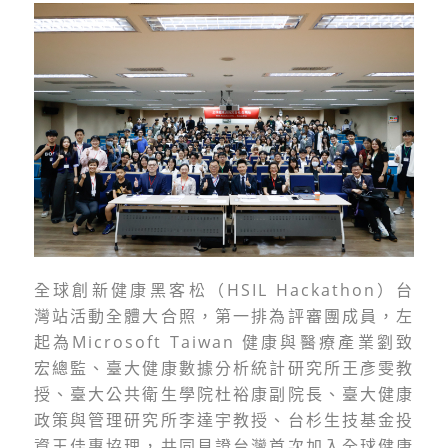
全球創新健康黑客松（HSIL Hackathon）台
灣站活動全體大合照，第一排為評審團成員，左
起為Microsoft Taiwan 健康與醫療產業劉致
宏總監、臺大健康數據分析統計研究所王彥雯教
授、臺大公共衛生學院杜裕康副院長、臺大健康
政策與管理研究所李達宇教授、台杉生技基金投
資王佳惠協理，共同見證台灣首次加入全球健康